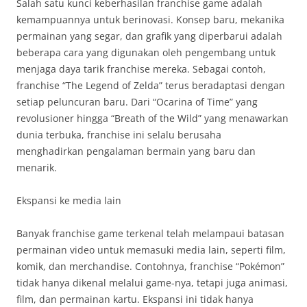
Salah satu kunci keberhasilan franchise game adalah
kemampuannya untuk berinovasi. Konsep baru, mekanika
permainan yang segar, dan grafik yang diperbarui adalah
beberapa cara yang digunakan oleh pengembang untuk
menjaga daya tarik franchise mereka. Sebagai contoh,
franchise “The Legend of Zelda” terus beradaptasi dengan
setiap peluncuran baru. Dari “Ocarina of Time” yang
revolusioner hingga “Breath of the Wild” yang menawarkan
dunia terbuka, franchise ini selalu berusaha
menghadirkan pengalaman bermain yang baru dan
menarik.
Ekspansi ke media lain
Banyak franchise game terkenal telah melampaui batasan
permainan video untuk memasuki media lain, seperti film,
komik, dan merchandise. Contohnya, franchise “Pokémon”
tidak hanya dikenal melalui game-nya, tetapi juga animasi,
film, dan permainan kartu. Ekspansi ini tidak hanya