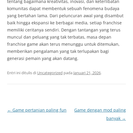
tentang bagaimana kreativitas, inovasi, dan keterlibatan
komunitas dapat membentuk sebuah fenomena budaya
yang bertahan lama. Dari peluncuran awal yang disambut
baik hingga ekspansi ke berbagai media, setiap franchise
memiliki ceritanya sendiri. Dengan tantangan yang terus
muncul dan peluang yang tak terbatas, masa depan
franchise game akan terus menunggu untuk ditemukan,
memberikan pengalaman yang tak terlupakan bagi
generasi pemain yang akan datang.
Entri ini ditulis di
Uncategorized
pada
Januari 21, 2026
.
Navigasi
←
Game pertanian paling fun
Game dengan mod paling
Tulisan
banyak
→