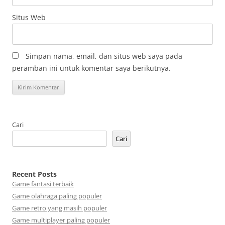
Situs Web
Simpan nama, email, dan situs web saya pada
peramban ini untuk komentar saya berikutnya.
Cari
Cari
Recent Posts
Game fantasi terbaik
Game olahraga paling populer
Game retro yang masih populer
Game multiplayer paling populer