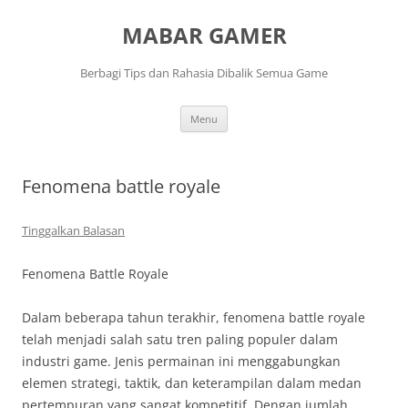
Langsung
ke
MABAR GAMER
isi
Berbagi Tips dan Rahasia Dibalik Semua Game
Menu
Fenomena battle royale
Tinggalkan Balasan
Fenomena Battle Royale
Dalam beberapa tahun terakhir, fenomena battle royale
telah menjadi salah satu tren paling populer dalam
industri game. Jenis permainan ini menggabungkan
elemen strategi, taktik, dan keterampilan dalam medan
pertempuran yang sangat kompetitif. Dengan jumlah