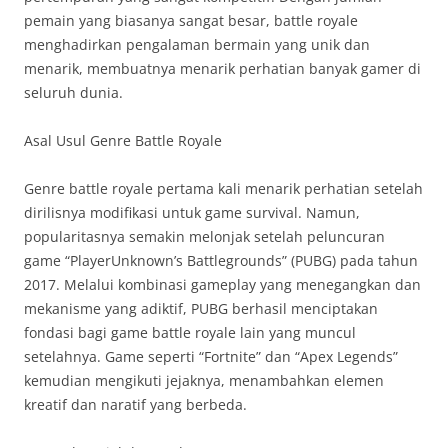
pemain yang biasanya sangat besar, battle royale
menghadirkan pengalaman bermain yang unik dan
menarik, membuatnya menarik perhatian banyak gamer di
seluruh dunia.
Asal Usul Genre Battle Royale
Genre battle royale pertama kali menarik perhatian setelah
dirilisnya modifikasi untuk game survival. Namun,
popularitasnya semakin melonjak setelah peluncuran
game “PlayerUnknown’s Battlegrounds” (PUBG) pada tahun
2017. Melalui kombinasi gameplay yang menegangkan dan
mekanisme yang adiktif, PUBG berhasil menciptakan
fondasi bagi game battle royale lain yang muncul
setelahnya. Game seperti “Fortnite” dan “Apex Legends”
kemudian mengikuti jejaknya, menambahkan elemen
kreatif dan naratif yang berbeda.