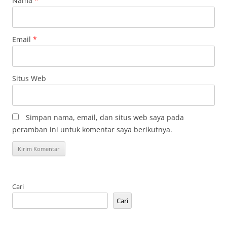
Nama
*
Email
*
Situs Web
Simpan nama, email, dan situs web saya pada
peramban ini untuk komentar saya berikutnya.
Cari
Cari