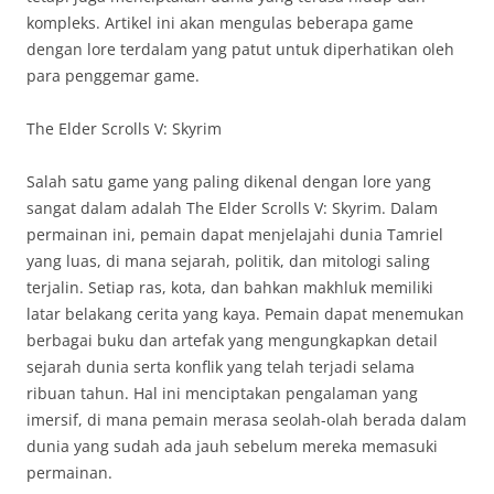
kompleks. Artikel ini akan mengulas beberapa game
dengan lore terdalam yang patut untuk diperhatikan oleh
para penggemar game.
The Elder Scrolls V: Skyrim
Salah satu game yang paling dikenal dengan lore yang
sangat dalam adalah The Elder Scrolls V: Skyrim. Dalam
permainan ini, pemain dapat menjelajahi dunia Tamriel
yang luas, di mana sejarah, politik, dan mitologi saling
terjalin. Setiap ras, kota, dan bahkan makhluk memiliki
latar belakang cerita yang kaya. Pemain dapat menemukan
berbagai buku dan artefak yang mengungkapkan detail
sejarah dunia serta konflik yang telah terjadi selama
ribuan tahun. Hal ini menciptakan pengalaman yang
imersif, di mana pemain merasa seolah-olah berada dalam
dunia yang sudah ada jauh sebelum mereka memasuki
permainan.