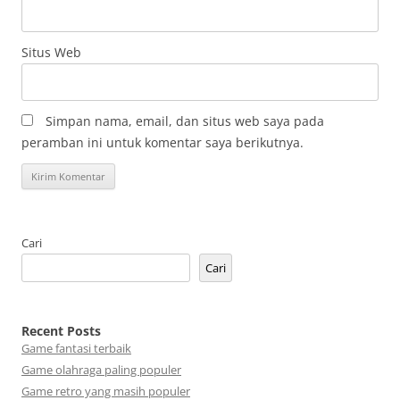
Situs Web
Simpan nama, email, dan situs web saya pada
peramban ini untuk komentar saya berikutnya.
Cari
Cari
Recent Posts
Game fantasi terbaik
Game olahraga paling populer
Game retro yang masih populer