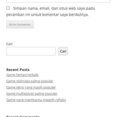
Simpan nama, email, dan situs web saya pada
peramban ini untuk komentar saya berikutnya.
Cari
Cari
Recent Posts
Game fantasi terbaik
Game olahraga paling populer
Game retro yang masih populer
Game multiplayer paling populer
Game yang membantu melatih refleks