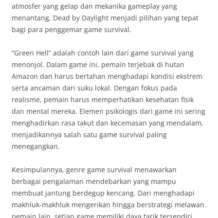
atmosfer yang gelap dan mekanika gameplay yang
menantang, Dead by Daylight menjadi pilihan yang tepat
bagi para penggemar game survival.
“Green Hell” adalah contoh lain dari game survival yang
menonjol. Dalam game ini, pemain terjebak di hutan
Amazon dan harus bertahan menghadapi kondisi ekstrem
serta ancaman dari suku lokal. Dengan fokus pada
realisme, pemain harus memperhatikan kesehatan fisik
dan mental mereka. Elemen psikologis dari game ini sering
menghadirkan rasa takut dan kecemasan yang mendalam,
menjadikannya salah satu game survival paling
menegangkan.
Kesimpulannya, genre game survival menawarkan
berbagai pengalaman mendebarkan yang mampu
membuat jantung berdegup kencang. Dari menghadapi
makhluk-makhluk mengerikan hingga berstrategi melawan
pemain lain, setiap game memiliki daya tarik tersendiri.