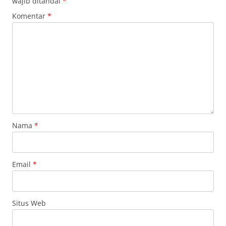
wajib ditandai
*
Komentar
*
Nama
*
Email
*
Situs Web