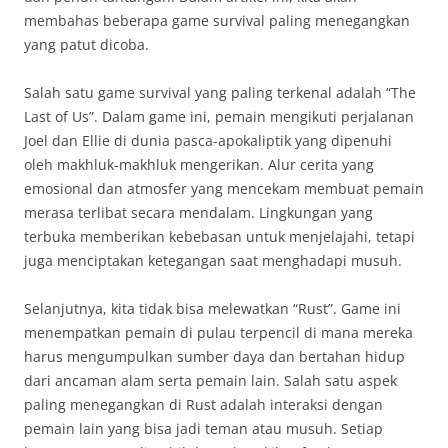
membahas beberapa game survival paling menegangkan
yang patut dicoba.
Salah satu game survival yang paling terkenal adalah “The
Last of Us”. Dalam game ini, pemain mengikuti perjalanan
Joel dan Ellie di dunia pasca-apokaliptik yang dipenuhi
oleh makhluk-makhluk mengerikan. Alur cerita yang
emosional dan atmosfer yang mencekam membuat pemain
merasa terlibat secara mendalam. Lingkungan yang
terbuka memberikan kebebasan untuk menjelajahi, tetapi
juga menciptakan ketegangan saat menghadapi musuh.
Selanjutnya, kita tidak bisa melewatkan “Rust”. Game ini
menempatkan pemain di pulau terpencil di mana mereka
harus mengumpulkan sumber daya dan bertahan hidup
dari ancaman alam serta pemain lain. Salah satu aspek
paling menegangkan di Rust adalah interaksi dengan
pemain lain yang bisa jadi teman atau musuh. Setiap