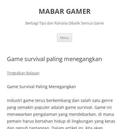
Langsung
ke
MABAR GAMER
isi
Berbagi Tips dan Rahasia Dibalik Semua Game
Menu
Game survival paling menegangkan
Tinggalkan Balasan
Game Survival Paling Menegangkan
Industri game terus berkembang dan salah satu genre
yang semakin populer adalah game survival. Game ini
menawarkan pengalaman yang mendebarkan, di mana
pemain harus bertahan hidup di lingkungan yang keras
dan penuh tantangan. Dalam artikel ini, kita akan