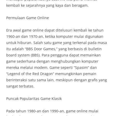
kembali ke sejarahnya yang kaya dan beragam.
Permulaan Game Online
Era awal game online dapat ditelusuri kembali ke tahun
1960-an dan 1970-an, ketika komputer mulai digunakan
untuk hiburan. Salah satu game yang terkenal pada masa
itu adalah “BBS Door Games,” yang berbasis di bulletin
board system (BBS). Para pengguna dapat memainkan
game sederhana dengan menghubungkan komputer
mereka melalui modem. Game seperti “Spasim” dan
“Legend of the Red Dragon” memungkinkan pemain
berinteraksi satu sama lain, meskipun dengan grafis yang
sangat terbatas.
Puncak Popularitas Game Klasik
Pada tahun 1980-an dan 1990-an, game online mulai