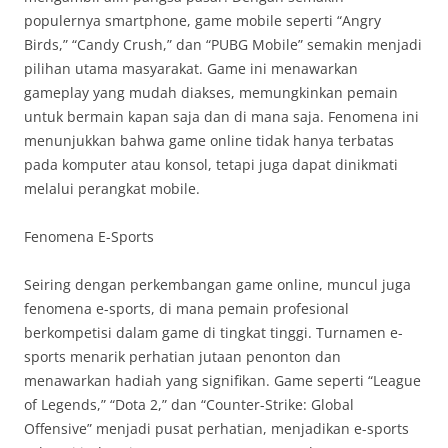
populernya smartphone, game mobile seperti “Angry
Birds,” “Candy Crush,” dan “PUBG Mobile” semakin menjadi
pilihan utama masyarakat. Game ini menawarkan
gameplay yang mudah diakses, memungkinkan pemain
untuk bermain kapan saja dan di mana saja. Fenomena ini
menunjukkan bahwa game online tidak hanya terbatas
pada komputer atau konsol, tetapi juga dapat dinikmati
melalui perangkat mobile.
Fenomena E-Sports
Seiring dengan perkembangan game online, muncul juga
fenomena e-sports, di mana pemain profesional
berkompetisi dalam game di tingkat tinggi. Turnamen e-
sports menarik perhatian jutaan penonton dan
menawarkan hadiah yang signifikan. Game seperti “League
of Legends,” “Dota 2,” dan “Counter-Strike: Global
Offensive” menjadi pusat perhatian, menjadikan e-sports