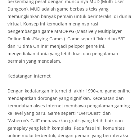
berkembang pesat dengan munculnya MUD (Multi-User
Dungeon). MUD adalah game berbasis teks yang
memungkinkan banyak pemain untuk berinteraksi di dunia
virtual. Konsep ini kemudian menginspirasi
pengembangan game MMORPG (Massively Multiplayer
Online Role-Playing Games). Game seperti “Meridian 59”
dan “Ultima Online” menjadi pelopor genre ini,
menyediakan dunia yang lebih luas dan pengalaman
bermain yang mendalam.
Kedatangan Internet
Dengan kedatangan internet di akhir 1990-an, game online
mendapatkan dorongan yang signifikan. Kecepatan dan
kemudahan akses internet membawa pengalaman gaming
ke level yang baru. Game seperti “EverQuest” dan
“Asheron’s Call” menawarkan grafis yang lebih baik dan
gameplay yang lebih kompleks. Pada fase ini, komunitas
online mulai terbentuk, dengan pemain yang berinteraksi