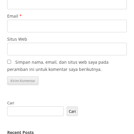
Email
*
Situs Web
Simpan nama, email, dan situs web saya pada
peramban ini untuk komentar saya berikutnya.
Cari
Cari
Recent Posts