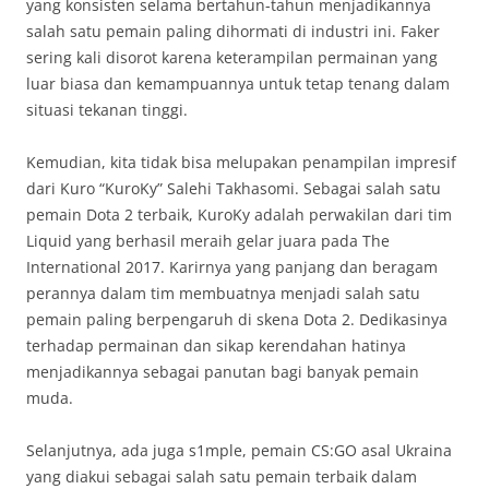
yang konsisten selama bertahun-tahun menjadikannya
salah satu pemain paling dihormati di industri ini. Faker
sering kali disorot karena keterampilan permainan yang
luar biasa dan kemampuannya untuk tetap tenang dalam
situasi tekanan tinggi.
Kemudian, kita tidak bisa melupakan penampilan impresif
dari Kuro “KuroKy” Salehi Takhasomi. Sebagai salah satu
pemain Dota 2 terbaik, KuroKy adalah perwakilan dari tim
Liquid yang berhasil meraih gelar juara pada The
International 2017. Karirnya yang panjang dan beragam
perannya dalam tim membuatnya menjadi salah satu
pemain paling berpengaruh di skena Dota 2. Dedikasinya
terhadap permainan dan sikap kerendahan hatinya
menjadikannya sebagai panutan bagi banyak pemain
muda.
Selanjutnya, ada juga s1mple, pemain CS:GO asal Ukraina
yang diakui sebagai salah satu pemain terbaik dalam