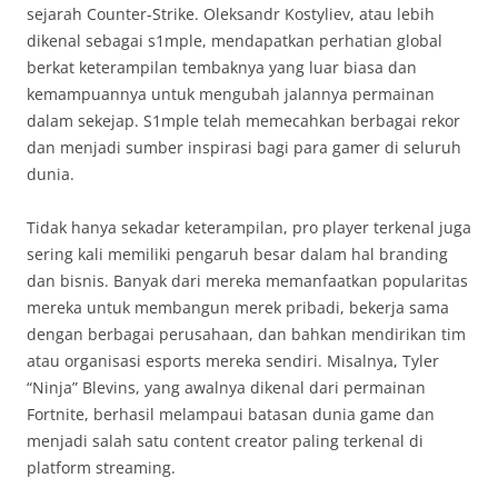
sejarah Counter-Strike. Oleksandr Kostyliev, atau lebih
dikenal sebagai s1mple, mendapatkan perhatian global
berkat keterampilan tembaknya yang luar biasa dan
kemampuannya untuk mengubah jalannya permainan
dalam sekejap. S1mple telah memecahkan berbagai rekor
dan menjadi sumber inspirasi bagi para gamer di seluruh
dunia.
Tidak hanya sekadar keterampilan, pro player terkenal juga
sering kali memiliki pengaruh besar dalam hal branding
dan bisnis. Banyak dari mereka memanfaatkan popularitas
mereka untuk membangun merek pribadi, bekerja sama
dengan berbagai perusahaan, dan bahkan mendirikan tim
atau organisasi esports mereka sendiri. Misalnya, Tyler
“Ninja” Blevins, yang awalnya dikenal dari permainan
Fortnite, berhasil melampaui batasan dunia game dan
menjadi salah satu content creator paling terkenal di
platform streaming.