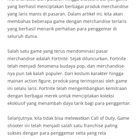
yang berhasil menciptakan berbagai produk merchandise
yang laris manis di pasaran. Dalam artikel ini, kita akan
membahas beberapa game dengan merchandise terlaris
yang berhasil menarik perhatian para penggemar di
seluruh dunia.
Salah satu game yang terus mendominasi pasar
merchandise adalah Fortnite. Sejak diluncurkan, Fortnite
telah menjadi fenomena budaya pop, dan merchandise-
nya pun tak kalah populer. Dari kostum karakter hingga
mainan action figure, produk yang terinspirasi oleh game
ini selalu laris. Fortnite telah mengembangkan kemitraan
dengan berbagai merek untuk menciptakan koleksi
eksklusif yang menambah daya tarik bagi para penggemar.
Selanjutnya, kita tidak bisa melewatkan Call of Duty. Game
shooter ini telah menjadi salah satu franchise paling
sukses dengan para penggemar setia yang rela