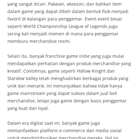
yang sangat dicari. Pakaian, aksesori, dan bahkan item
dalam game yang dapat dibeli dalam bentuk fisik menjadi
favorit di kalangan para penggemar. Event-event besar
seperti World Championship League of Legends juga
sering kali menjadi momen di mana para penggemar
memburu merchandise resmi.
Selain itu, banyak franchise game indie yang juga mulai
mendapatkan perhatian dengan produk merchandise yang
kreatif. Contohnya, game seperti Hollow Knight dan
Stardew Valley telah menghadirkan berbagai produk yang
unik dan menarik. Ini menunjukkan bahwa tidak hanya
game mainstream yang dapat sukses dalam jual beli
merchandise, tetapi juga game dengan basis penggemar
yang kuat dan loyal.
Dalam era digital saat ini, banyak game juga
memanfaatkan platform e-commerce dan media sosial
untuk mendistribusikan merchandise mereka. Hal ini