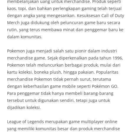
membelanjakan uang untuk merchandise. Produk seperti
kaos, topi, dan bahkan perlengkapan gaming telah terjual
dengan angka yang mengesankan. Kesuksesan Call of Duty
Merch juga didukung oleh peluncuran game baru secara
rutin, yang terus membawa minat dan penggemar baru ke
dalam komunitas.
Pokemon juga menjadi salah satu pionir dalam industri
merchandise game. Sejak diperkenalkan pada tahun 1996,
Pokemon telah meluncurkan berbagai produk, mulai dari
kartu koleksi, boneka plush, hingga pakaian. Popularitas
merchandise Pokemon tidak pernah surut, terutama
dengan keberhasilan game mobile seperti Pokémon GO.
Para penggemar tidak hanya membeli barang-barang
tersebut untuk digunakan sendiri, tetapi juga untuk
dijadikan koleksi.
League of Legends merupakan game multiplayer online
yang memiliki komunitas besar dan produk merchandise