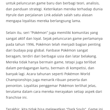
untuk peluncuran game baru dan berbagi teori, analisis,
dan panduan strategi. Keterikatan mereka terhadap dunia
Hyrule dan perjalanan Link adalah salah satu alasan
mengapa loyalitas mereka berlangsung lama.
Selain itu, seri “Pokémon” juga memiliki komunitas yang
sangat aktif dan loyal. Sejak peluncuran game pertamanya
pada tahun 1996, Pokémon telah menjadi bagian penting
dari budaya pop global. Fanbase Pokémon sangat
beragam, terdiri dari berbagai usia dan latar belakang.
Mereka tidak hanya bermain game, tetapi juga terlibat
dalam perdagangan kartu, bermain di kompetisi, dan
banyak lagi. Acara tahunan seperti Pokémon World
Championships juga menarik ribuan peserta dan
penonton. Loyalitas penggemar Pokémon terlihat jelas,
terutama dalam cara mereka merayakan setiap aspek dari
franchise ini.
Terakhir, kita tidak bisa melewatkan “Dark Souls”. Game ini