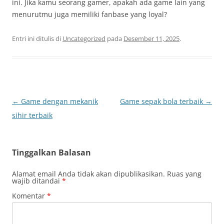
ini. Jika kamu seorang gamer, apakah ada game lain yang
menurutmu juga memiliki fanbase yang loyal?
Entri ini ditulis di
Uncategorized
pada
Desember 11, 2025
.
Navigasi
←
Game dengan mekanik
Game sepak bola terbaik
→
Tulisan
sihir terbaik
Tinggalkan Balasan
Alamat email Anda tidak akan dipublikasikan.
Ruas yang
wajib ditandai
*
Komentar
*