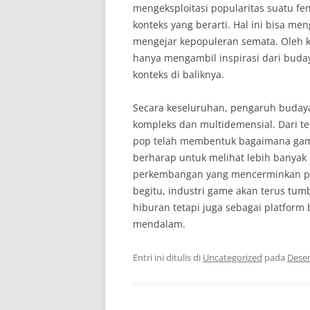
mengeksploitasi popularitas suatu f
konteks yang berarti. Hal ini bisa me
mengejar kepopuleran semata. Oleh k
hanya mengambil inspirasi dari bud
konteks di baliknya.
Secara keseluruhan, pengaruh buda
kompleks dan multidemensial. Dari t
pop telah membentuk bagaimana game 
berharap untuk melihat lebih banyak 
perkembangan yang mencerminkan per
begitu, industri game akan terus tum
hiburan tetapi juga sebagai platform 
mendalam.
Entri ini ditulis di
Uncategorized
pada
Desem