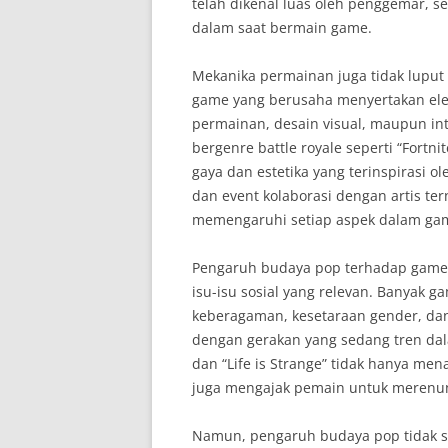
telah dikenal luas oleh penggemar, s
dalam saat bermain game.
Mekanika permainan juga tidak lupu
game yang berusaha menyertakan elem
permainan, desain visual, maupun inte
bergenre battle royale seperti “Fort
gaya dan estetika yang terinspirasi o
dan event kolaborasi dengan artis 
memengaruhi setiap aspek dalam ga
Pengaruh budaya pop terhadap game
isu-isu sosial yang relevan. Banyak
keberagaman, kesetaraan gender, dan
dengan gerakan yang sedang tren dala
dan “Life is Strange” tidak hanya m
juga mengajak pemain untuk merenungk
Namun, pengaruh budaya pop tidak sel