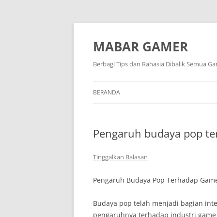
Langsung
ke
isi
MABAR GAMER
Berbagi Tips dan Rahasia Dibalik Semua G
BERANDA
Pengaruh budaya pop t
Tinggalkan Balasan
Pengaruh Budaya Pop Terhadap Gam
Budaya pop telah menjadi bagian int
pengaruhnya terhadap industri game se