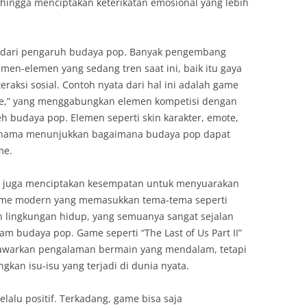
ehingga menciptakan keterikatan emosional yang lebih
t dari pengaruh budaya pop. Banyak pengembang
en-elemen yang sedang tren saat ini, baik itu gaya
raksi sosial. Contoh nyata dari hal ini adalah game
nite,” yang menggabungkan elemen kompetisi dengan
leh budaya pop. Elemen seperti skin karakter, emote,
ternama menunjukkan bagaimana budaya pop dapat
me.
 juga menciptakan kesempatan untuk menyuarakan
 game modern yang memasukkan tema-tema seperti
 lingkungan hidup, yang semuanya sangat sejalan
m budaya pop. Game seperti “The Last of Us Part II”
enawarkan pengalaman bermain yang mendalam, tetapi
an isu-isu yang terjadi di dunia nyata.
alu positif. Terkadang, game bisa saja