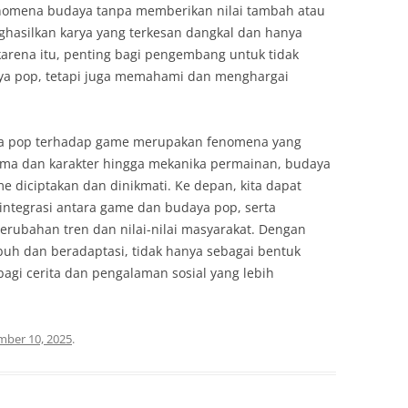
enomena budaya tanpa memberikan nilai tambah atau
nghasilkan karya yang terkesan dangkal dan hanya
arena itu, penting bagi pengembang untuk tidak
aya pop, tetapi juga memahami dan menghargai
ya pop terhadap game merupakan fenomena yang
ema dan karakter hingga mekanika permainan, budaya
diciptakan dan dinikmati. Ke depan, kita dapat
integrasi antara game dan budaya pop, serta
ubahan tren dan nilai-nilai masyarakat. Dengan
buh dan beradaptasi, tidak hanya sebagai bentuk
bagi cerita dan pengalaman sosial yang lebih
ber 10, 2025
.