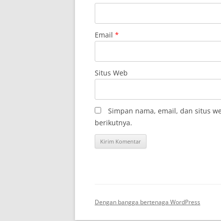
Email
*
Situs Web
Simpan nama, email, dan situs w
berikutnya.
Dengan bangga bertenaga WordPress