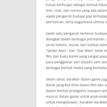
hanya berfungsi sebagai bentuk hibu
tren, nilai, dan norma yang ada dala
aspek pengaruh budaya pop terhadap
permainan, serta bagaimana semua 
Salah satu pengaruh terbesar budaya
diangkat dalam berbagai permainan. B
serial televisi, musik, dan bahkan ko
“Spider-Man,” dan “Star Wars” telah 
film dan buku komik yang sangat popu
para penggemar dari disiplin seni la
berbagai bentuk media yang berbeda
Selain tema, karakter dalam game jug
ikonik yang kita lihat dalam film dan s
dalam bentuk protagonis maupun antag
muncul dalam game untuk anak-anak, 
untuk mengedukasi. Karakter-karakter 