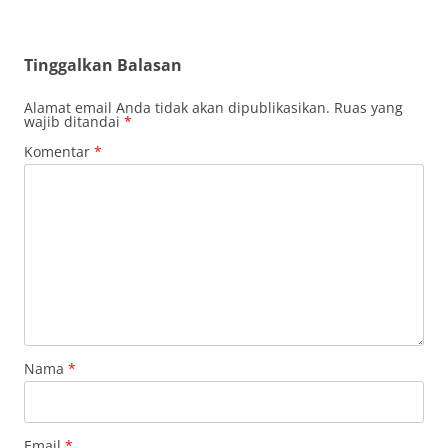
Tinggalkan Balasan
Alamat email Anda tidak akan dipublikasikan.
Ruas yang
wajib ditandai
*
Komentar
*
Nama
*
Email
*