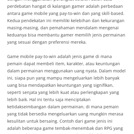
perdebatan hangat di kalangan gamer adalah perbedaan
antara game mobile yang pay-to-win dan yang skill-based.
Kedua pendekatan ini memiliki kelebihan dan kekurangan
masing-masing, dan pemahaman mendalam mengenai
keduanya bisa membantu gamer memilih jenis permainan
yang sesuai dengan preferensi mereka.
Game mobile pay-to-win adalah jenis game di mana
pemain dapat membeli item, karakter, atau keuntungan
dalam permainan menggunakan uang nyata. Dalam model
ini, siapa pun yang mampu mengeluarkan lebih banyak
uang bisa mendapatkan keuntungan yang signifikan,
seperti senjata yang lebih kuat atau perlengkapan yang
lebih baik. Hal ini tentu saja menciptakan
ketidakseimbangan dalam permainan, di mana pemain
yang tidak bersedia mengeluarkan uang mungkin merasa
kesulitan untuk bersaing. Contoh dari game jenis ini
adalah beberapa game tembak-menembak dan RPG yang