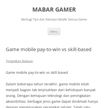
Langsung
ke
MABAR GAMER
isi
Berbagi Tips dan Rahasia Dibalik Semua Game
Menu
Game mobile pay-to-win vs skill-based
Tinggalkan Balasan
Game mobile pay-to-win vs skill-based
Dalam beberapa tahun terakhir, game mobile telah
menjadi bagian tak terpisahkan dari kehidupan banyak
orang. Dengan kemajuan teknologi dan peningkatan
aksesibilitas, berbagai jenis game dapat dinikmati hanya
dengan menggunakan perangkat seluler. Salah satu