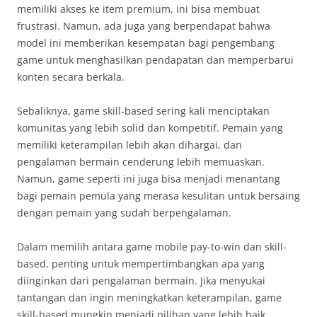
memiliki akses ke item premium, ini bisa membuat
frustrasi. Namun, ada juga yang berpendapat bahwa
model ini memberikan kesempatan bagi pengembang
game untuk menghasilkan pendapatan dan memperbarui
konten secara berkala.
Sebaliknya, game skill-based sering kali menciptakan
komunitas yang lebih solid dan kompetitif. Pemain yang
memiliki keterampilan lebih akan dihargai, dan
pengalaman bermain cenderung lebih memuaskan.
Namun, game seperti ini juga bisa menjadi menantang
bagi pemain pemula yang merasa kesulitan untuk bersaing
dengan pemain yang sudah berpengalaman.
Dalam memilih antara game mobile pay-to-win dan skill-
based, penting untuk mempertimbangkan apa yang
diinginkan dari pengalaman bermain. Jika menyukai
tantangan dan ingin meningkatkan keterampilan, game
skill-based mungkin menjadi pilihan yang lebih baik.